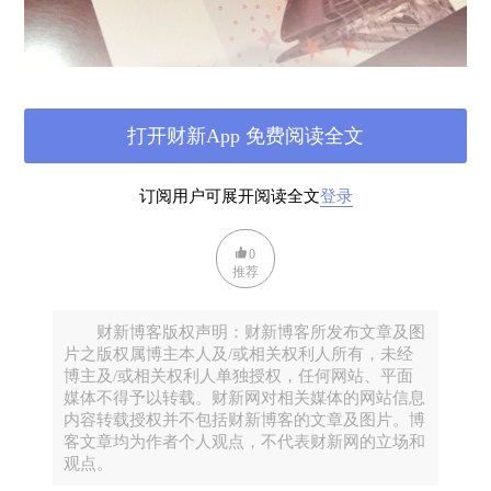
就经营性土地来说，一般企业都靠招拍挂拿地，71号
打开财新App 免费阅读全文
令和31号文出台前，有门路的开发商还可以靠协议出
让抢地。按道理政策一出台这条路就堵死了，可真正
订阅用户可展开阅读全文
登录
的高级Ber还是能独辟蹊径，各位都听说过深圳的星X
地产吧，深南大道彩田路上那个“星X世纪”，人家就是
0
推荐
在71号令后靠协议拿到的。就算台面上都招拍挂了，
碧X园在张家界不还是能靠私下协议零地价抢地吗？另
一种逼格是直接收有土地的公司，万X去年平均两周并
财新博客版权声明：财新博客所发布文章及图
片之版权属博主本人及/或相关权利人所有，未经
购一家公司就是榜样，但这种逼格只有财大气粗的高
博主及/或相关权利人单独授权，任何网站、平面
级Ber才玩得起。高级Ber Plus还玩囤地，都说土地闲
媒体不得予以转载。财新网对相关媒体的网站信息
内容转载授权并不包括财新博客的文章及图片。博
置期不能超两年，但南昌红谷滩那个香X里拉项目就能
客文章均为作者个人观点，不代表财新网的立场和
拖4年，第一次deadline，开发商搞个开工仪式就混了
观点。
过去，第二次deadline，开发商重新出了份增资计划，