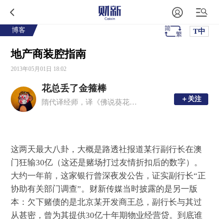
博客
T中
地产商装腔指南
2013年05月01日 18:02
花总丢了金箍棒
＋关注
＋关注
隋代译经师，译《佛说葵花无量逼经》，永堕轮回。新浪微博：@花总丢了金箍棒
这两天最大八卦，大概是路透社报道某行副行长在澳
门狂输30亿（这还是赌场打过友情折扣后的数字）。
大约一年前，这家银行曾深夜发公告，证实副行长“正
协助有关部门调查”。财新传媒当时披露的是另一版
本：欠下赌债的是北京某开发商王总，副行长与其过
从甚密，曾为其提供30亿十年期物业经营贷。到底谁