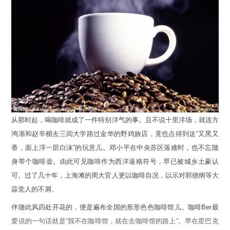
从那时起，喝咖啡就成了一件特别洋气的事。且不说十里洋场，就连方
鸿渐和赵辛楣去三闾大学路过金华的野鸡旅店，竟也点得到这“又黑又
香，面上浮一层白沫”的玩意儿。邓小平在中央苏区落难时，也不忘随
身带个咖啡壶。由此可见咖啡作为西洋逼格符号，早已被城乡土豪认
可。过了几十年，上海滩的周大官人更以咖啡自况，以示对郭德纲等大
蒜党人的不屑。
伴随此风四处开花的，便是遍布全国的形形色色咖啡馆儿。咖啡Ber最
爱说的一句话就是“我不在咖啡馆，就在去咖啡馆的路上”。早在星巴克