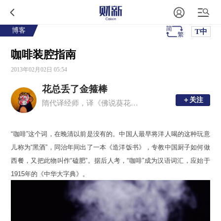
博客
T中
咖啡装腔指南
2013年02月02日 05:54
花总丢了金箍棒
＋关注
＋关注
隋代译经师，译《佛说葵花无量逼经》，永堕轮回。新浪微博：@花总丢了金箍棒
“咖啡”这个词，在晚清以前是没有的。中国人最早将洋人喝的这种玩意
儿称为“黑酒”，同治年间出了一本《造洋饭书》，专教中国厨子如何做
西餐，又把此物叫作“磕肥”。据后人考，“咖啡”成为汉语词汇，应始于
1915年的《中华大字典》。