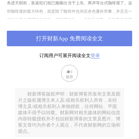
杀进天朝前，装逼犯们就已频频出没于上岛、两岸等台式咖啡屋了。这
些咖啡屋的最大特色，就是除了咖啡外也供应各色廉价简餐，并且无一
例外地装点着暧昧的灯光，循环播放Kenny G的萨克斯，包间里提供棋
牌服务。二线城市中年怪蜀黎和小三约会最爱选这样的场所，喝不惯台
式咖啡也不打紧，如果你刚好喜欢张小娴或者亦舒，不妨在QQ空间里
打开财新App 免费阅读全文
写一句：“我是不喝咖啡的，但我最爱去咖啡馆坐着，闻那浓浓的咖啡
香，那味道充满了文艺的气息。”
订阅用户可展开阅读全文
登录
年轻些的豆瓣Ber更喜欢那些独立咖啡馆。这些馆子无一例外藏在老房
0
子里，堆积着店主收集来的各种破烂，墙上要么挂着盗版的电影海报，
推荐
要么张贴着各种旅行照片，里面一定有丽江或拉萨，美其名曰“永远在
路上”，角落里很可能摆着一台报废了的兄弟打字机和地球仪，常常还
财新博客版权声明：财新博客所发布文章及图
趴着一只永远睁不开眼的肥猫。这种咖啡馆的背景音乐永远是“La Vie
片之版权属博主本人及/或相关权利人所有，未经
En Rose”之类的法语香颂或爵士，戴400度近视镜片的女Ber最爱这样
博主及/或相关权利人单独授权，任何网站、平面
媒体不得予以转载。财新网对相关媒体的网站信息
的调调。她们点的总是卡布基诺、拿铁或花式摩卡，对拉花的兴趣远大
内容转载授权并不包括财新博客的文章及图片。博
于咖啡本身，然后掏出一只贴满印花的iPhone，拍下几张带滤镜效果
客文章均为作者个人观点，不代表财新网的立场和
的艺术照传到Instagram上，画面里往往有一本摊开的英文书。独立咖
观点。